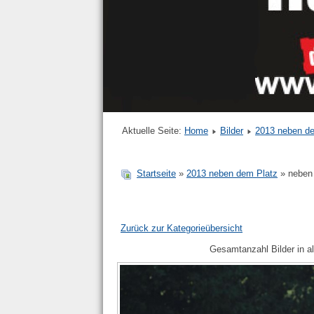
Aktuelle Seite:
Home
Bilder
2013 neben d
Startseite
»
2013 neben dem Platz
» neben
Zurück zur Kategorieübersicht
Gesamtanzahl Bilder in al