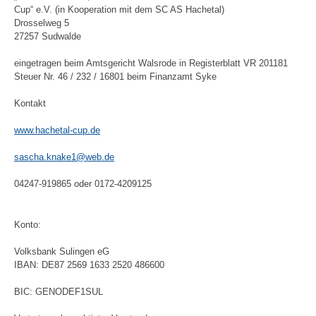
Cup“ e.V. (in Kooperation mit dem SC AS Hachetal)
Drosselweg 5
27257 Sudwalde
eingetragen beim Amtsgericht Walsrode in Registerblatt VR 201181
Steuer Nr. 46 / 232 / 16801 beim Finanzamt Syke
Kontakt
www.hachetal-cup.de
sascha.knake1@web.de
04247-919865 oder 0172-4209125
Konto:
Volksbank Sulingen eG
IBAN: DE87 2569 1633 2520 486600
BIC: GENODEF1SUL