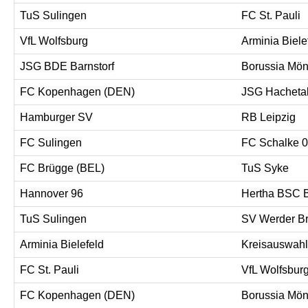
TuS Sulingen
FC St. Pauli
VfL Wolfsburg
Arminia Biele
JSG BDE Barnstorf
Borussia Mö
FC Kopenhagen (DEN)
JSG Hacheta
Hamburger SV
RB Leipzig
FC Sulingen
FC Schalke 
FC Brügge (BEL)
TuS Syke
Hannover 96
Hertha BSC B
TuS Sulingen
SV Werder B
Arminia Bielefeld
Kreisauswahl
FC St. Pauli
VfL Wolfsbur
FC Kopenhagen (DEN)
Borussia Mö