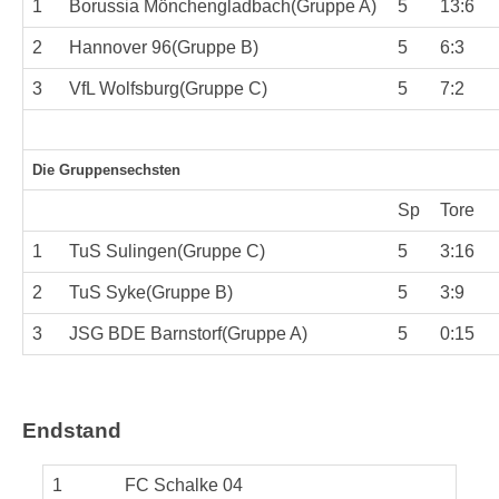
1
Borussia Mönchengladbach(Gruppe A)
5
13:6
2
Hannover 96(Gruppe B)
5
6:3
3
VfL Wolfsburg(Gruppe C)
5
7:2
Die Gruppensechsten
Sp
Tore
1
TuS Sulingen(Gruppe C)
5
3:16
2
TuS Syke(Gruppe B)
5
3:9
3
JSG BDE Barnstorf(Gruppe A)
5
0:15
Endstand
1
FC Schalke 04