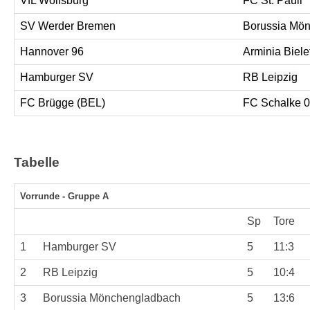
VfL Wolfsburg
FC St. Pauli
SV Werder Bremen
Borussia Mö
Hannover 96
Arminia Biele
Hamburger SV
RB Leipzig
FC Brügge (BEL)
FC Schalke 
Tabelle
Vorrunde - Gruppe A
Sp
Tore
1
Hamburger SV
5
11:3
2
RB Leipzig
5
10:4
3
Borussia Mönchengladbach
5
13:6