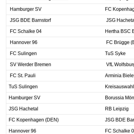
Hamburger SV
FC Kopenhag
JSG BDE Barnstorf
JSG Hacheta
FC Schalke 04
Hertha BSC B
Hannover 96
FC Brügge (
FC Sulingen
TuS Syke
SV Werder Bremen
VfL Wolfsbur
FC St. Pauli
Arminia Biele
TuS Sulingen
Kreisauswahl
Hamburger SV
Borussia Mö
JSG Hachetal
RB Leipzig
FC Kopenhagen (DEN)
JSG BDE Barn
Hannover 96
FC Schalke 