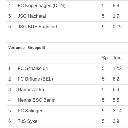
4
FC Kopenhagen (DEN)
5
8:8
5
JSG Hachetal
5
1:7
6
JSG BDE Barnstorf
5
0:15
Vorrunde - Gruppe B
Sp
Tore
1
FC Schalke 04
5
12:2
2
FC Brügge (BEL)
5
6:2
3
Hannover 96
5
6:3
4
Hertha BSC Berlin
5
5:5
5
FC Sulingen
5
3:14
6
TuS Syke
5
3:9