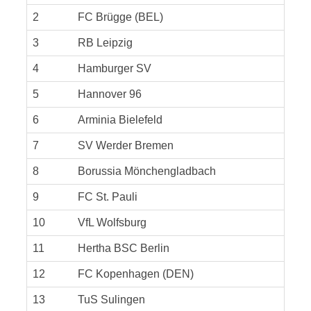
2
FC Brügge (BEL)
3
RB Leipzig
4
Hamburger SV
5
Hannover 96
6
Arminia Bielefeld
7
SV Werder Bremen
8
Borussia Mönchengladbach
9
FC St. Pauli
10
VfL Wolfsburg
11
Hertha BSC Berlin
12
FC Kopenhagen (DEN)
13
TuS Sulingen